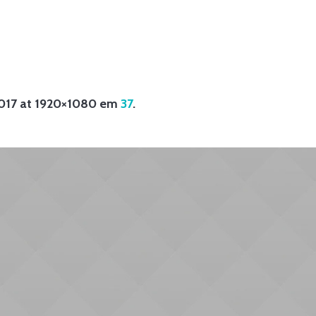
HOME
/
05
017
at 1920×1080 em
37
.