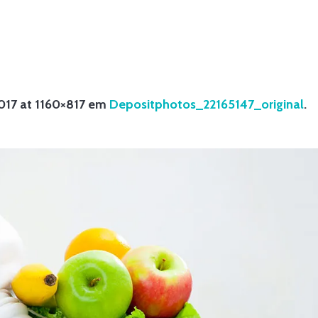
HOME
/
DEPOSITPHOTOS_22165147_ORIGINAL
017
at 1160×817 em
Depositphotos_22165147_original
.