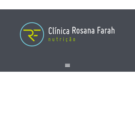
profiles-adeilda-
morais
HOME
/
PROFILES-ADEILDA-MORAIS