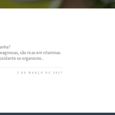
manha?
eaginosas, são ricas em vitaminas
oxidante no organismo...
2 DE MARÇO DE 2017