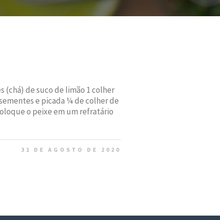
 (chá) de suco de limão 1 colher
 sementes e picada ¼ de colher de
Coloque o peixe em um refratário
31 DE AGOSTO DE 2020