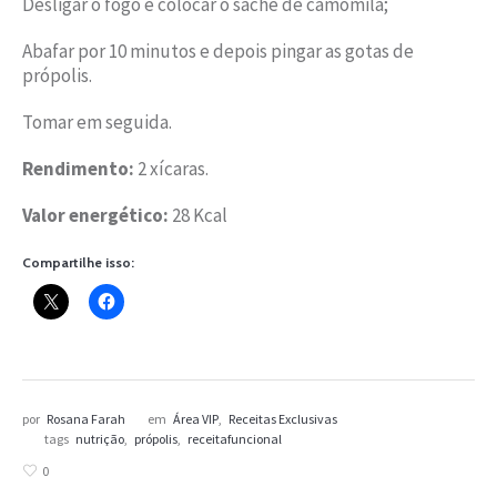
Desligar o fogo e colocar o sachê de camomila;
Abafar por 10 minutos e depois pingar as gotas de
própolis.
Tomar em seguida.
Rendimento:
2 xícaras.
Valor energético:
28 Kcal
Compartilhe isso:
por
Rosana Farah
em
Área VIP
,
Receitas Exclusivas
tags
nutrição
,
própolis
,
receitafuncional
0