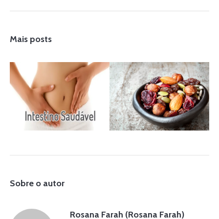
Mais posts
9 DE JUNHO DE 2021
2 DE MARÇO DE 2017
Intestino preso
Hábitos
não deve ser
saudáveis – Mix
considerado um
de Nuts
hábito intestinal
DICAS
normal!
DICAS
RECEITAS
SAUDÁVEIS
Sobre o autor
Rosana Farah (Rosana Farah)